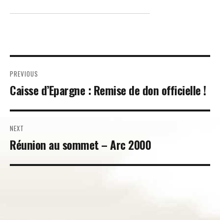
Navigation
PREVIOUS
de
Previous
Caisse d’Epargne : Remise de don officielle !
post:
l’article
NEXT
Next
Réunion au sommet – Arc 2000
post: