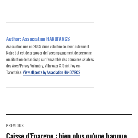
Author:
Association HANDI'ARCS
Association née en 2009 d'une volontée de skier autrement.
Notre but est de proposer de l'accompagnement de personne
en situation de handicap sur l'ensemble des domaines skiables
des Arcs/Peisey-Vallandry, Villaroger & Saint-Foy-en-
Tarentaise.
View all posts by Association HANDI'ARCS
Navigation
PREVIOUS
de
Previous
Caisse d’Epargne : bien plus qu’une banque,