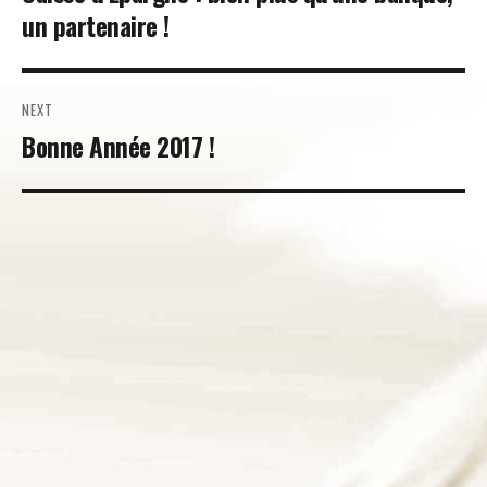
post:
un partenaire !
l’article
NEXT
Next
Bonne Année 2017 !
post: